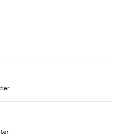
tter
ter