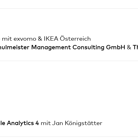
e
mit
exvomo
&
IKEA Österreich
hulmeister Management Consulting GmbH
T
&
e Analytics 4
mit Jan Königstätter