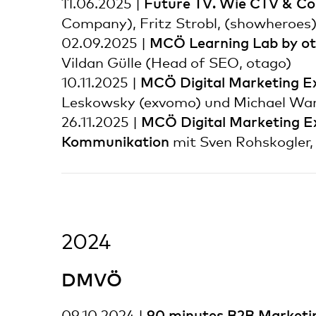
Future TV. Wie CTV & Co
11.06.2025 |
Company), Fritz Strobl, (showheroes
MCÖ Learning Lab by ota
02.09.2025 |
Vildan Gülle (Head of SEO, otago)
MCÖ Digital Marketing Ex
10.11.2025 |
Leskowsky (exvomo) und Michael Wa
MCÖ Digital Marketing E
26.11.2025 |
Kommunikation
mit Sven Rohskogler, 
2024
DMVÖ
90 minutes B2B Market
09.10.2024 |