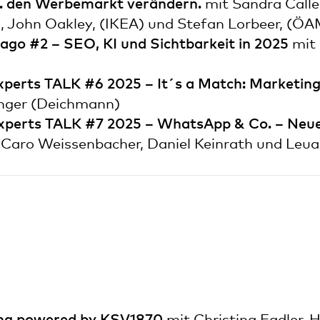
. den Werbemarkt verändern.
mit Sandra Calle
), John Oakley, (IKEA) und Stefan Lorbeer, (Ö
go #2 – SEO, KI und Sichtbarkeit in 2025
mit
perts TALK #6 2025 – It´s a Match: Marketin
nger (Deichmann)
xperts TALK #7 2025 – WhatsApp & Co. – Neue
Caro Weissenbacher, Daniel Keinrath und Leuar
ing powered by KSV1870
mit Christina Fadler,