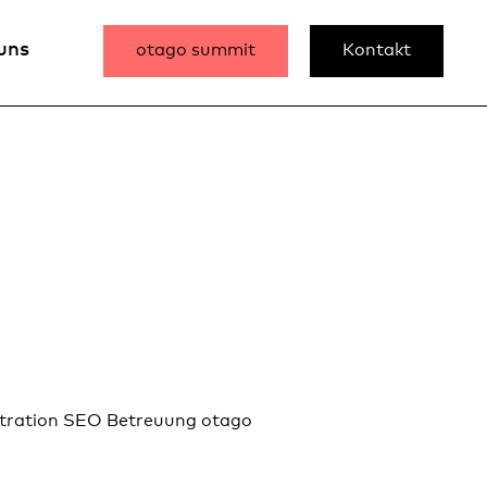
uns
otago summit
Kontakt