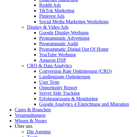
Reddit Ads
TikTok Marketing
Pinterest Ads
Social Media Marketing Workshops
Display & Video Ads
Google Display Werbung
Programmatic Advertising
Programmatic Audit
Programmatic Digital Out Of Home
YouTube Werbung
Amazon DSP
CRO & Data Analytics
Conversion Rate Optimierung (CRO)
Landingpage Optimierung
User Tests
Opportunity Report
Server Side Tracking
Erfolgsmessung & Monitoring
Google Analytics 4 Einrichtung und Migration
Cases & Branchen
Veranstaltungen
Wissen & Neues
Über uns
Die Agentur