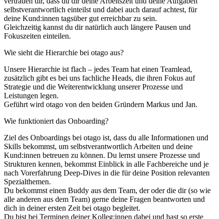
vertrauen dir, dass du dir deine Arbeitszeit und deine Aufgaben
selbstverantwortlich einteilst und dabei auch darauf achtest, für
deine Kund:innen tagsüber gut erreichbar zu sein.
Gleichzeitig kannst du dir natürlich auch längere Pausen und
Fokuszeiten einteilen.
Wie sieht die Hierarchie bei otago aus?
Unsere Hierarchie ist flach – jedes Team hat einen Teamlead,
zusätzlich gibt es bei uns fachliche Heads, die ihren Fokus auf
Strategie und die Weiterentwicklung unserer Prozesse und
Leistungen legen.
Geführt wird otago von den beiden Gründern Markus und Jan.
Wie funktioniert das Onboarding?
Ziel des Onboardings bei otago ist, dass du alle Informationen und
Skills bekommst, um selbstverantwortlich Arbeiten und deine
Kund:innen betreuen zu können. Du lernst unsere Prozesse und
Strukturen kennen, bekommst Einblick in alle Fachbereiche und je
nach Vorerfahrung Deep-Dives in die für deine Position relevanten
Spezialthemen.
Du bekommst einen Buddy aus dem Team, der oder die dir (so wie
alle anderen aus dem Team) gerne deine Fragen beantworten und
dich in deiner ersten Zeit bei otago begleitet.
Du bist bei Terminen deiner Kolleg:innen dabei und hast so erste