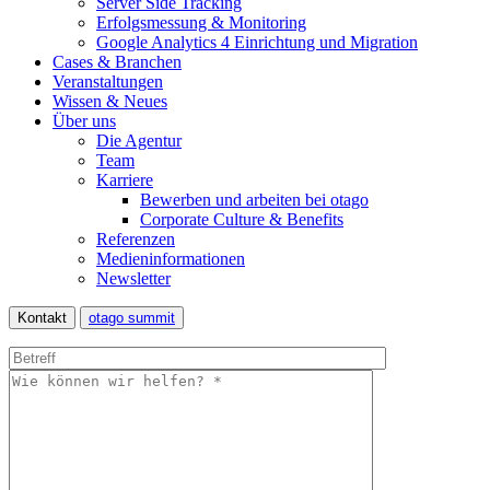
Server Side Tracking
Erfolgsmessung & Monitoring
Google Analytics 4 Einrichtung und Migration
Cases & Branchen
Veranstaltungen
Wissen & Neues
Über uns
Die Agentur
Team
Karriere
Bewerben und arbeiten bei otago
Corporate Culture & Benefits
Referenzen
Medieninformationen
Newsletter
Kontakt
otago summit